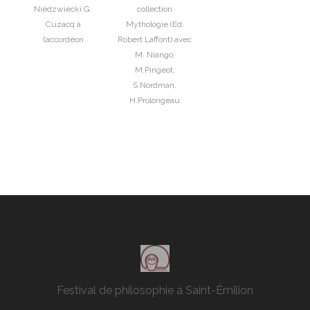
Niedzwiecki G.
collection
Cuzacq à
Mythologie (Ed.
l’accordéon
Robert Laffont) avec
M. Niango,
M.Pingeot,
S.Nordman,
H.Prolongeau
Festival de philosophie à Saint-Émilion