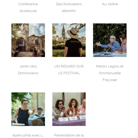
Conférence
Des festivaliers
Au cloître
studieuse
attentifs
Jardin des
UN REGARD SUR
Martin Legros et
Dominicains
LE FESTIVAL
Emmanuelle
Frayssac
Apéro philo avec L.
Présentation de la