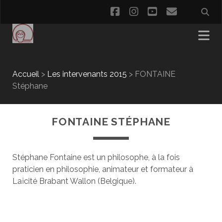
facebook
instagram
youtube
email
Accueil
>
Les intervenants 2015
>
FONTAINE
Stéphane
FONTAINE STÉPHANE
Stéphane Fontaine est un philosophe, à la fois
praticien en philosophie, animateur et formateur à
Laïcité Brabant Wallon (Belgique).